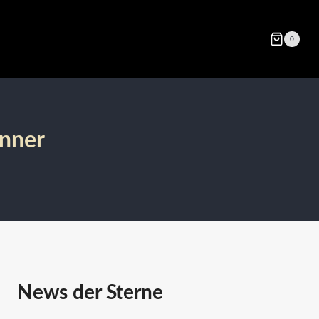
0
änner
News der Sterne