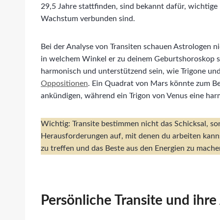
29,5 Jahre stattfinden, sind bekannt dafür, wichtige
Wachstum verbunden sind.
Bei der Analyse von Transiten schauen Astrologen ni
in welchem Winkel er zu deinem Geburtshoroskop s
harmonisch und unterstützend sein, wie Trigone und
Oppositionen
. Ein Quadrat von Mars könnte zum Bei
ankündigen, während ein Trigon von Venus eine har
Wichtig: Transite bestimmen nicht das Schicksal, s
Herausforderungen auf, mit denen du arbeiten kann
zu treffen und das Beste aus den Energien zu mache
Persönliche Transite und ihr