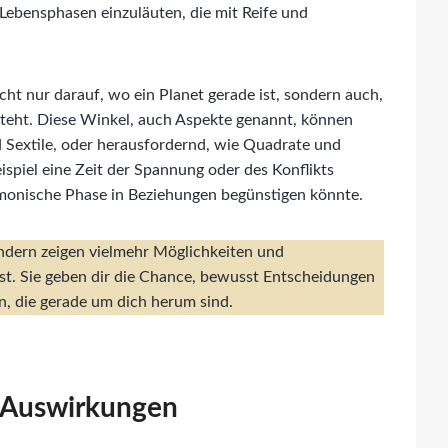
 Lebensphasen einzuläuten, die mit Reife und
cht nur darauf, wo ein Planet gerade ist, sondern auch,
teht. Diese Winkel, auch Aspekte genannt, können
 Sextile, oder herausfordernd, wie Quadrate und
spiel eine Zeit der Spannung oder des Konflikts
monische Phase in Beziehungen begünstigen könnte.
ondern zeigen vielmehr Möglichkeiten und
st. Sie geben dir die Chance, bewusst Entscheidungen
n, die gerade um dich herum sind.
e Auswirkungen