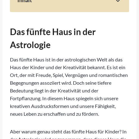
Inhalt
Welches Haus steht für Kinder
Das fünfte Haus in der Astrologie
Interpretation des fünften Hauses
Das fünfte Haus in der
Das fünfte Haus im Alltag
Astrologie
Fazit
Das fünfte Haus ist in der astrologischen Welt als das
Haus der Kinder und der Kreativität bekannt. Es ist ein
Ort, der mit Freude, Spiel, Vergnügen und romantischen
Begegnungen assoziiert wird. Doch seine tiefere
Bedeutung liegt in der Kreativität und der
Fortpflanzung. In diesem Haus spiegeln sich unsere
kreativen Ausdrucksformen und unsere Fähigkeit,
neues Leben zu erschaffen und zu fördern.
Aber warum genau steht das fünfte Haus für Kinder? In