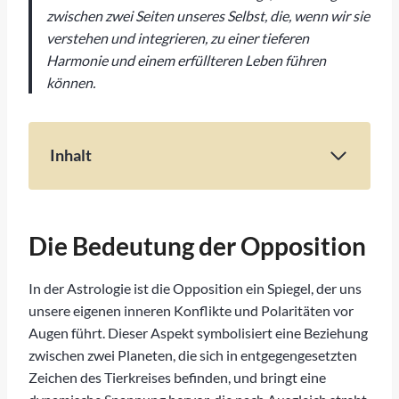
zwischen zwei Seiten unseres Selbst, die, wenn wir sie
verstehen und integrieren, zu einer tieferen
Harmonie und einem erfüllteren Leben führen
können.
Inhalt
Die Rolle der Opposition in der Astrologie
Die Bedeutung der Opposition
Beispiele für Oppositionen in der Astrologie
Die Bedeutung der Opposition
Umgang mit Oppositionen
In der Astrologie ist die Opposition ein Spiegel, der uns
Fazit
unsere eigenen inneren Konflikte und Polaritäten vor
Augen führt. Dieser Aspekt symbolisiert eine Beziehung
zwischen zwei Planeten, die sich in entgegengesetzten
Zeichen des Tierkreises befinden, und bringt eine