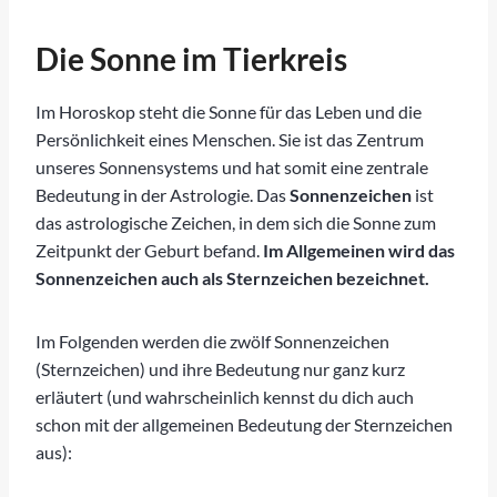
Die Kraft der Sonnenenergie
Konjunktion – 0° Abstand zwischen zwei
Die Sonne im Tierkreis
Planeten
Im Horoskop steht die Sonne für das Leben und die
Opposition – 180° Abstand
Persönlichkeit eines Menschen. Sie ist das Zentrum
Trigon – 120° Abstand
unseres Sonnensystems und hat somit eine zentrale
Quadrat – 90° Abstand
Bedeutung in der Astrologie. Das
Sonnenzeichen
ist
das astrologische Zeichen, in dem sich die Sonne zum
Sextil – 60° Abstand
Zeitpunkt der Geburt befand.
Im Allgemeinen wird das
Die Sonne in den Häusern
Sonnenzeichen auch als Sternzeichen bezeichnet.
Fazit
Im Folgenden werden die zwölf Sonnenzeichen
(Sternzeichen) und ihre Bedeutung nur ganz kurz
erläutert (und wahrscheinlich kennst du dich auch
schon mit der allgemeinen Bedeutung der Sternzeichen
aus):