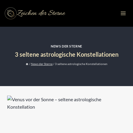
Zum
Inhalt
Zeichen der Sterne
springen
NEWS DER STERNE
3 seltene astrologische Konstellationen
/
News der Sterne
/
3 seltene astrologische Konstellationen