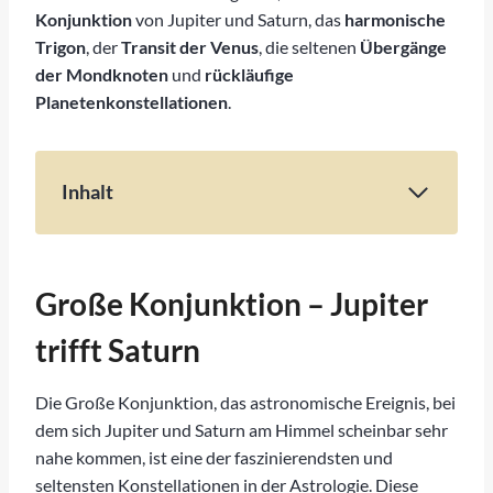
Konjunktion
von Jupiter und Saturn, das
harmonische
Trigon
, der
Transit der Venus
, die seltenen
Übergänge
der Mondknoten
und
rückläufige
Planetenkonstellationen
.
Inhalt
Seltene astrologische Konstellationen
Große Konjunktion – Jupiter trifft Saturn
Harmonisches Trigon – Die seltene
Große Konjunktion – Jupiter
Dreiecksformation
trifft Saturn
Venus vor der Sonne – seltene astrologische
Konstellation
Die Große Konjunktion, das astronomische Ereignis, bei
Fazit
dem sich Jupiter und Saturn am Himmel scheinbar sehr
nahe kommen, ist eine der faszinierendsten und
seltensten Konstellationen in der Astrologie. Diese