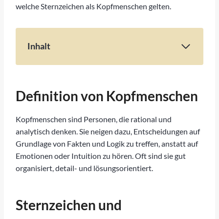
welche Sternzeichen als Kopfmenschen gelten.
Inhalt
Welche Sternzeichen sind Kopfmenschen?
Definition von Kopfmenschen
Sternzeichen und Persönlichkeiten
Definition von Kopfmenschen
Diese Sternzeichen sind oftmals Kopfmenschen
Kopfmenschen sind Personen, die rational und
Steinbock
analytisch denken. Sie neigen dazu, Entscheidungen auf
Zwillinge
Grundlage von Fakten und Logik zu treffen, anstatt auf
Emotionen oder Intuition zu hören. Oft sind sie gut
Waage
organisiert, detail- und lösungsorientiert.
Wassermann
Die Bedeutung von Aszendenten und
Mondzeichen
Sternzeichen und
Fazit