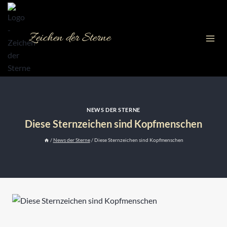
Zum
Inhalt
springen
Zeichen der Sterne
NEWS DER STERNE
Diese Sternzeichen sind Kopfmenschen
/
News der Sterne
/
Diese Sternzeichen sind Kopfmenschen